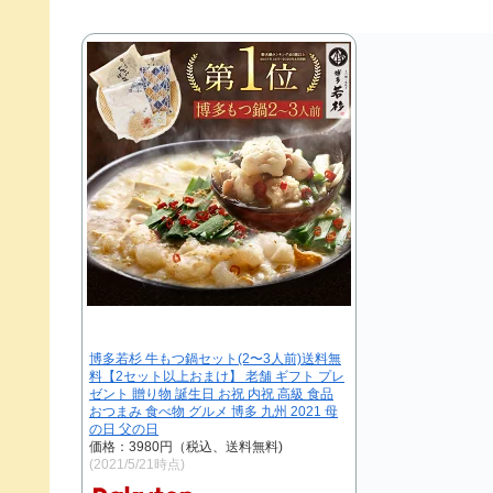
博多若杉 牛もつ鍋セット(2〜3人前)送料無
料【2セット以上おまけ】 老舗 ギフト プレ
ゼント 贈り物 誕生日 お祝 内祝 高級 食品
おつまみ 食べ物 グルメ 博多 九州 2021 母
の日 父の日
価格：3980円（税込、送料無料)
(2021/5/21時点)