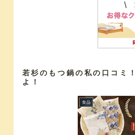
若杉のもつ鍋の私の口コミ
よ！
食品