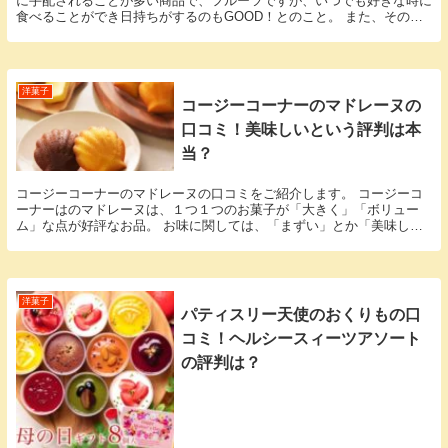
に手配されることが多い商品で、フルーツですが、いつでも好きな時に
食べることができ日持ちがするのもGOOD！とのこと。 また、そのま
ま食べるだけではなくプラスアルファーでアイス...
洋菓子
コージーコーナーのマドレーヌの
口コミ！美味しいという評判は本
当？
コージーコーナーのマドレーヌの口コミをご紹介します。 コージーコ
ーナーはのマドレーヌは、１つ１つのお菓子が「大きく」「ボリュー
ム」な点が好評なお品。 お味に関しては、「まずい」とか「美味しく
ない」という目立ったマイナスの言葉は見当らず、美味...
洋菓子
パティスリー天使のおくりもの口
コミ！ヘルシースィーツアソート
の評判は？