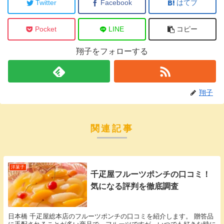
Twitter
Facebook
はてブ
Pocket
LINE
コピー
翔子をフォローする
翔子
関連記事
洋菓子
千疋屋フルーツポンチの口コミ！
気になる評判を徹底調査
日本橋 千疋屋総本店のフルーツポンチの口コミを紹介します。 贈答品