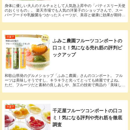
身体に優しい大人のドルチェとして人気急上昇中の「パティスリー天使
のおくりもの」。 楽天市場でも人気の洋菓子のショップさんで、スー
パーフードや乳酸菌をつかったスィーツが、美容と健康に効果が期待で
きるとかで注目が集まっています。 商品全体が、色...
洋菓子
ふみこ農園フルーツコンポートの
口コミ！気になる売れ筋の評判ピ
ックアップ
和歌山県発のグルメショップ「ふみこ農園」さんのコンポート。 フル
ーツは美味しそうですし、キラキラと光ってとっても綺麗ですよね。
ただ、フルーツだと素材の良しあしや、加工の技術で商品の「美味し
さ」が決まってしまいますよね。見た目だけでは美味し...
洋菓子
千疋屋フルーツコンポートの口コ
ミ！気になる評判や売れ筋を徹底
調査