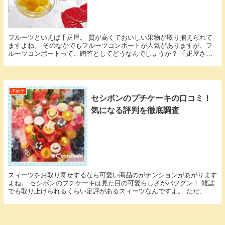
フルーツといえば千疋屋。 質が高くておいしい果物が取り揃えられて
ますよね。 そのなかでもフルーツコンポートが人気がありますが、フ
ルーツコンポートって、贈答としてどうなんでしょうか？ 千疋屋さん
の商品なので、良さそうとは思いますが、なんとなく...
洋菓子
セシボンのプチケーキの口コミ！
気になる評判を徹底調査
スィーツをお取り寄せするなら可愛い商品のがテンションがあがります
よね。 セシボンのプチケーキは見た目の可愛らしさがバツグン！ 雑誌
でも取り上げられるくらい定評があるスィーツなんですよ。 ただ、あ
まりに凝ったスィーツだと、逆に味が心配です。 ...