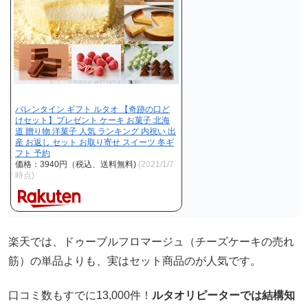
バレンタイン ギフト ルタオ 【奇跡の口ど
けセット】プレゼント ケーキ お菓子 北海
道 贈り物 洋菓子 人気 ランキング 内祝い 出
産 お返し セット お取り寄せ スイーツ 冬ギ
フト 予約
価格：3940円（税込、送料無料)
(2021/1/7
時点)
楽天では、ドゥーブルフロマージュ（チーズケーキの売れ
筋）の単品よりも、実はセット商品のが人気です。
口コミ数もすでに13,000件！
ルタオリピーターでは結構知