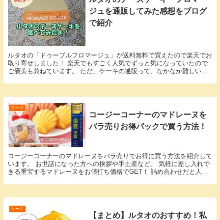
ジュを通販してみた感想をブログ
で紹介
ルタオの「ドゥーブルフロマージュ」が送料無料で買えたので楽天でお
取り寄せしました！ 楽天でもすごく人気でずっと気になっていたので
ご褒美も兼ねています。 ただ、ケーキの通販って、なかなか難しいと
いう噂もあってドキドキしていたんです。 宅急便で...
ケーキ
コージーコーナーのマドレーヌを
バラ売りお得パックで買う方法！
コージーコーナーのマドレーヌをバラ売りでお得に買う方法を紹介して
います。 お世話になった方への挨拶や手土産など。 気軽に差し入れで
きる重宝するマドレーヌをお値打ち価格でGET！ 詰め合わせだと人数
分が用意できない、余分に買って余らせてしまう...
ケーキ
【まとめ】ルタオのおすすめ！私