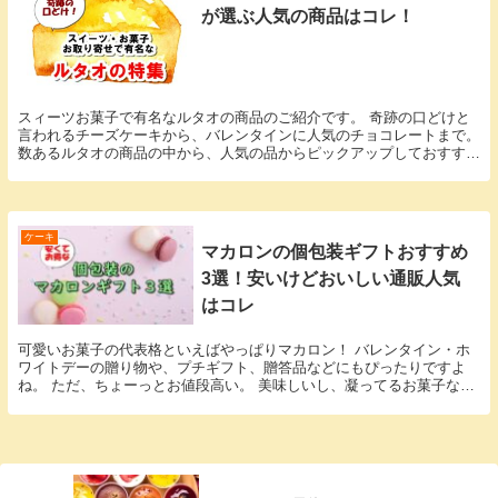
が選ぶ人気の商品はコレ！
スィーツお菓子で有名なルタオの商品のご紹介です。 奇跡の口どけと
言われるチーズケーキから、バレンタインに人気のチョコレートまで。
数あるルタオの商品の中から、人気の品からピックアップしておすすめ
しています。 それぞれの口コミや評判をわかりや...
ケーキ
マカロンの個包装ギフトおすすめ
3選！安いけどおいしい通販人気
はコレ
可愛いお菓子の代表格といえばやっぱりマカロン！ バレンタイン・ホ
ワイトデーの贈り物や、プチギフト、贈答品などにもぴったりですよ
ね。 ただ、ちょーっとお値段高い。 美味しいし、凝ってるお菓子なの
で仕方ないですが、お値段がお値打ちだと嬉しいです...