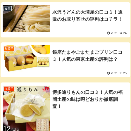
食品
水沢うどんの大澤屋の口コミ！通
販のお取り寄せの評判はコチラ！
2021.04.24
和菓子
銀座たまやごまたまごプリン口コ
ミ！人気の東京土産の評判は？
2021.03.25
洋菓子
博多通りもんの口コミ！人気の福
岡土産の味は噂どおりか徹底調
査！